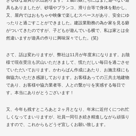
きる様な遊具が沢山あります。１歳の娘たちにはまだ遊べない遊
具もありましたが、砂場やブランコ、滑り台等で身体を動かし、
又、屋内ではおもちゃや映像で楽しむスペースがあり、安全にゆ
ったりと過ごすことができました。建設業勤務の為か家を見る癖
がついてきたのですが、子どもが遊んでいる横で、私は家とは全
然違いますが遊具の作りに興味深々でした。(笑)
さて、話は変わりますが、弊社は11月が年度末になります。お陰
様で現在受注も沢山いただきまして、慌ただしい毎日を過ごさせ
ていただいております。かわらばん作成にあたり、お施主様にも
御協力いただき感謝しております。お客様あっての三共土地建物
であり、お客様や協力業者等、人との繋がりを実感する毎日で
す。本当にありがとうございます！
又、今年も残すところあと２ヶ月となり、年末に近付くにつれ忙
しくなってまいりますが、社員一同引き続き精進しながら頑張り
ますので、これからもどうぞ宜しくお願い致します。