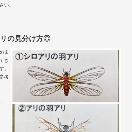
さい。
リの見分け方◎
めま
てき
す。
参考
・