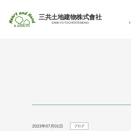
三共土地建物株式會社
SANKYO-TOCHITATEMONO
コンセプト
会社概要
新築
2023年07月01日
ブログ