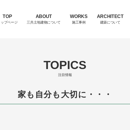
TOP
ABOUT
WORKS
ARCHITECT
トップページ
三共土地建物について
施工事例
建築について
TOPICS
注目情報
会長・社長あいさつ
リノベーション
家が建つまで
家も自分も大切に・・・